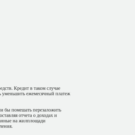
едств. Кредит в таком случае
ть уменьшить ежемесячный платеж
ли бы помешать перезаложить
ставляя отчета о доходах и
санные на жилплощади
ления.